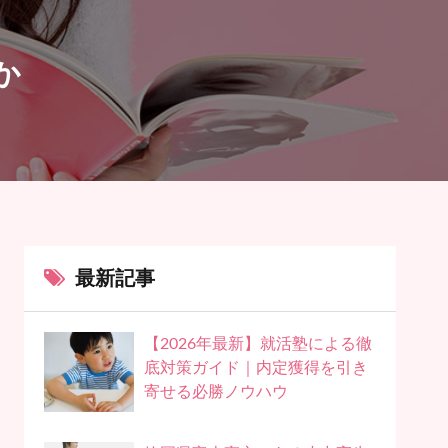
か
最新記事
【2026年最新】就活塾による徹
底対策ガイド｜内定獲得を引き
寄せる必勝ノウハウ